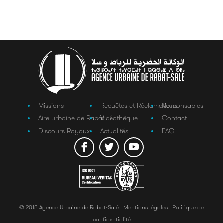
Missions
Requêtes et Réclamations
Responsables
Aire urbaine de Rabat
Vidéothèque
Contact
Discours Royaux
Actualités
FAQ
© 2018 Agence Urbaine de Rabat-Salé |
Mentions légales |
Politique de
confidentialité