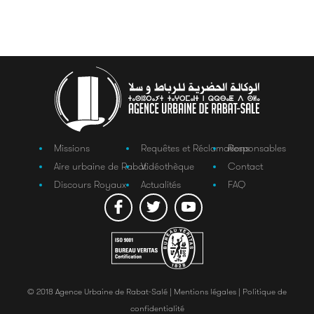
Missions
Requêtes et Réclamations
Responsables
Aire urbaine de Rabat
Vidéothèque
Contact
Discours Royaux
Actualités
FAQ
© 2018 Agence Urbaine de Rabat-Salé |
Mentions légales |
Politique de
confidentialité