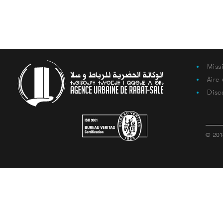
Miss
Aire
Disc
© 201