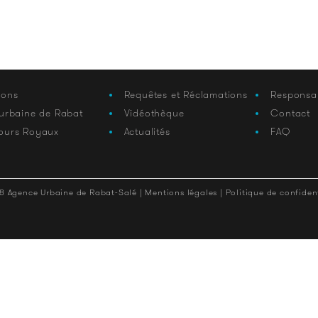
ions
Requêtes et Réclamations
Responsa
 urbaine de Rabat
Vidéothèque
Contact
ours Royaux
Actualités
FAQ
8 Agence Urbaine de Rabat-Salé |
Mentions légales |
Politique de confident