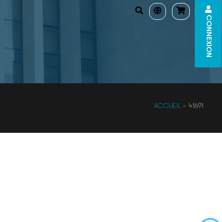
CONNEXION
ACCUEIL
»
41691