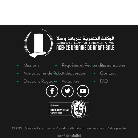
Missions
Requêtes et Réclamations
Responsables
Aire urbaine de Rabat
Vidéothèque
Contact
Discours Royaux
Actualités
FAQ
© 2018 Agence Urbaine de Rabat-Salé |
Mentions légales |
Politique de
confidentialité