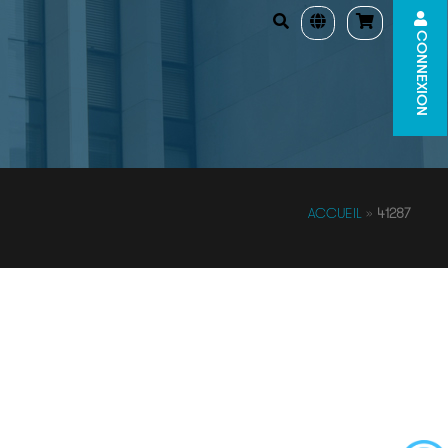
CONNEXION
ACCUEIL
»
41287