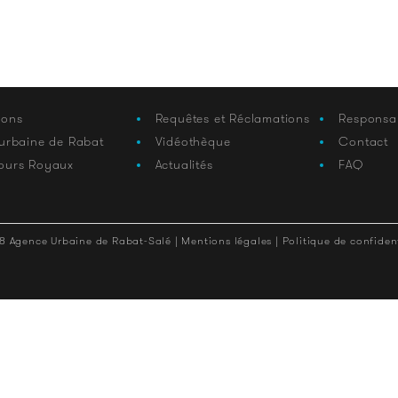
ions
Requêtes et Réclamations
Responsa
 urbaine de Rabat
Vidéothèque
Contact
ours Royaux
Actualités
FAQ
8 Agence Urbaine de Rabat-Salé |
Mentions légales |
Politique de confident