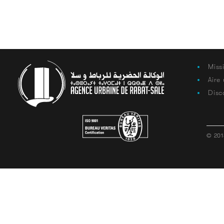
Miss
Aire
Disc
© 201