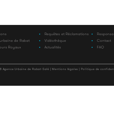
ions
Requêtes et Réclamations
Responsa
 urbaine de Rabat
Vidéothèque
Contact
ours Royaux
Actualités
FAQ
8 Agence Urbaine de Rabat-Salé |
Mentions légales |
Politique de confident