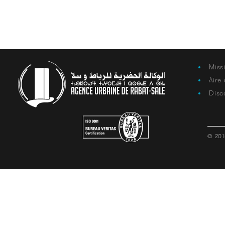
Miss
Aire
Disc
© 201