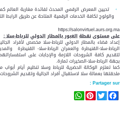
تحيين المعرض الرقمي المحدث لفائدة مغاربة العالم كم
والولوج لكافة الخدمات الرقمية المتاحة عن طريق الرابط الت
https://salonvirtuel.aurs.org.ma
على
مستوى
نقطة
العبور بالمطار
الدولي
للرباط-سلا :
إعداد فضاء بالمطار الدولي للرباط-سلا مخصص لأفراد الجالية
الرباط-سلا-القنيطرة والعمران الرباط-سلا- القنيطرة والم
لتقديم كافة الشروحات اللازمة والإجابات على استفساراتهم
بجهة الرباط-سلا-الصخيرات تمارة.
كما تعتزم الوكالة الحضرية للرباط وسلا تنظيم أيام أبو
ملحقتها بعمالة سلا لاستقبال أفراد الجالية وتقديم الشروحات 
Partager sur :
WhatsApp
Pinterest
Facebook
Twitter