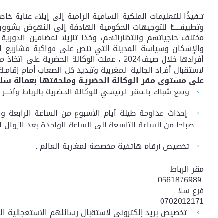
وتطبيقـــــًا للتوجيهات الحكومية الهادفة إلى النهوض بشؤون
مختلف حاجياتهم وانتظاراتهم، وكذا تنزيلا لمضامين الدورية 
والإسكان وسياسة المدينة التي تنص على مواكبة مشاريع الجا
أفرادها خلال صيف2024 ، عملت الوكالة الحضر
لاستقبال أفراد الجالية المغربية وتبديد كل الصعاب أمام إق
على
مستوى
مقر الوكالة الحضريـة
وملحقتها
بعمالة
سلا
وضع شباك بالمقر الرئيسي للوكالة الحضرية بالرباط وآخــر 
إحداث مداومة طيلة أيام الأسبوع من الساعة الرابعة و
صباحا من الساعة التاسعة إلى الساعة الواحدة بعد الزوال لف
تخصيص أرقام هاتفية مخصصة لمغاربة العالم :
مقر الرباط
0661876989
فرع سلا
0702012171
تخصيص بريد إلكتروني لاستقبال رسائلهم الاستعجالية ا