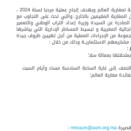
تنفيذًا للتعليمات الملكية السامية الرامية إلى إيلاء عناية خاصة لمغاربة العالم وبهدف إنجاح عملية مرحبا لسنة 2024 ،
 المغاربة المقيمين بالخارج، والتي تحث على التجاوب مع
الصادرة عن السيدة وزيرة إعداد التراب الوطني والتعمير
لية المغربية و تبسيط المساطر الإدارية التي يباشرها
ية على اتخاذ مجموعة من الإجراءات العملية من أجل تهييئ ظروف جيدة
امـة مشاريعهم الاستثماريــة وذلك من خلال :
:
بملحقتها بعمالة سلا؛
النصف إلى غاية الساعة السادسة مساء وأيام السبت
ائدة مغاربة العالم؛
لقصيرة
mreaurs@aurs.org.ma
: