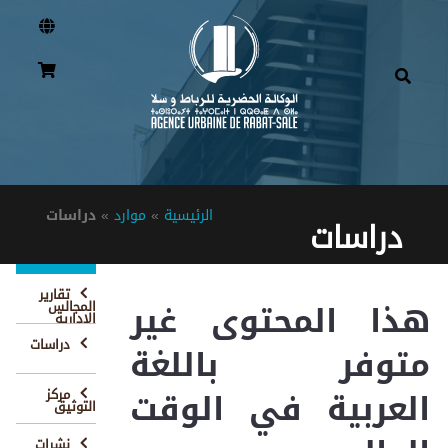
الرئيسية
»
موارد
»
دراسات
دراسات
تقارير
هذا المحتوى غير
المجالس
الإدارية
دراسات
متوفر باللغة
العربية في الوقت
مركز
التوثيق
نشرات